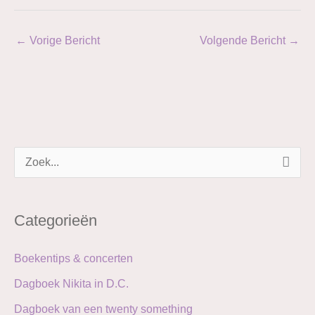
←
Vorige Bericht
Volgende Bericht
→
Z
o
e
Categorieën
k
n
Boekentips & concerten
a
Dagboek Nikita in D.C.
a
Dagboek van een twenty something